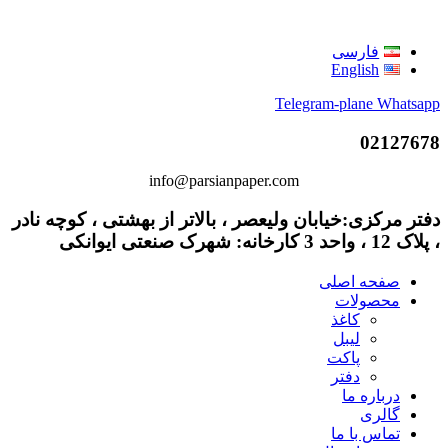
فارسی
English
Telegram-plane
Whatsapp
02127678
info@parsianpaper.com
دفتر مرکزی:خیابان ولیعصر ، بالاتر از بهشتی ، کوچه نادر
، پلاک 12 ، واحد 3 کارخانه: شهرک صنعتی ایوانکی
صفحه اصلی
محصولات
کاغذ
لیبل
پاکت
دفتر
درباره ما
گالری
تماس با ما