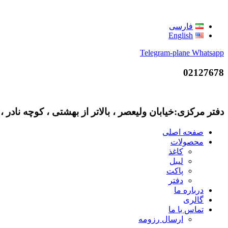
فارسی
English
Telegram-plane
Whatsapp
02127678
دفتر مرکزی:خیابان ولیعصر ، بالاتر از بهشتی ، کوچه نادر ، پلاک 12 ، واحد 3 کارخانه: شهرک صنعتی
صفحه اصلی
محصولات
کاغذ
لیبل
پاکت
دفتر
درباره ما
گالری
تماس با ما
ارسال رزومه