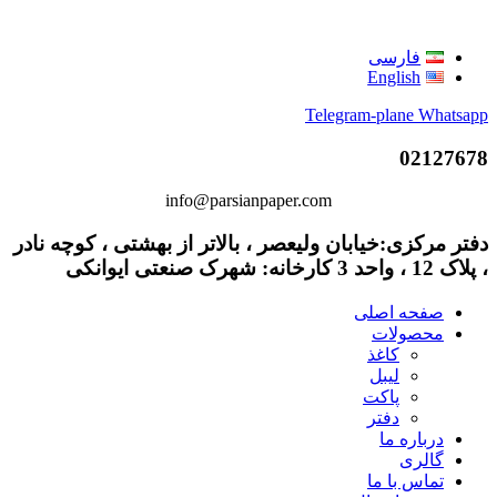
فارسی
English
Telegram-plane
Whatsapp
02127678
info@parsianpaper.com
دفتر مرکزی:خیابان ولیعصر ، بالاتر از بهشتی ، کوچه نادر
، پلاک 12 ، واحد 3 کارخانه: شهرک صنعتی ایوانکی
صفحه اصلی
محصولات
کاغذ
لیبل
پاکت
دفتر
درباره ما
گالری
تماس با ما