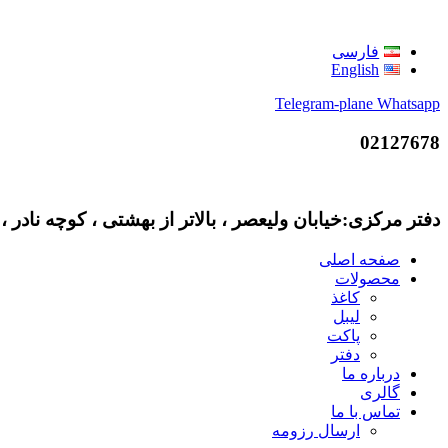
فارسی
English
Telegram-plane
Whatsapp
02127678
دفتر مرکزی:خیابان ولیعصر ، بالاتر از بهشتی ، کوچه نادر ، پلاک 12 ، واحد 3 کارخانه: شهرک صنعتی
صفحه اصلی
محصولات
کاغذ
لیبل
پاکت
دفتر
درباره ما
گالری
تماس با ما
ارسال رزومه